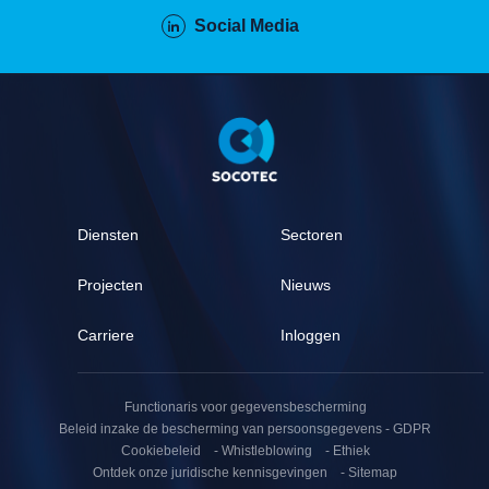
Social Media
Pied
de
page
Diensten
Sectoren
Projecten
Nieuws
Carriere
Inloggen
Pied
de
Functionaris voor gegevensbescherming
page
Beleid inzake de bescherming van persoonsgegevens - GDPR
(secondaire)
Cookiebeleid
Whistleblowing
Ethiek
Ontdek onze juridische kennisgevingen
Sitemap