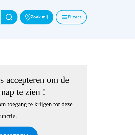
Zoek mij
Filters
es accepteren om de
 map
te zien !
om toegang te krijgen tot deze
functie.