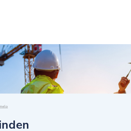
melo
vinden