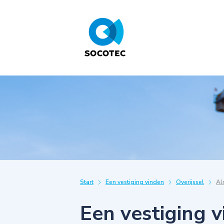
Start
Een vestiging vinden
Overijssel
Al
Een vestiging 