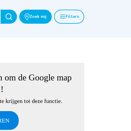
Zoek mij
Filters
en om de
Google map
 !
e krijgen tot deze functie.
REN