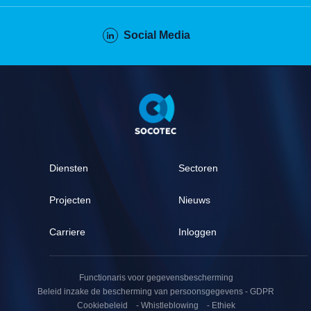
Social Media
Pied
de
page
Diensten
Sectoren
Projecten
Nieuws
Carriere
Inloggen
Pied
de
Functionaris voor gegevensbescherming
page
Beleid inzake de bescherming van persoonsgegevens - GDPR
(secondaire)
Cookiebeleid
Whistleblowing
Ethiek