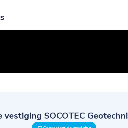
s
e vestiging SOCOTEC Geotechn
Contacteer de vestiging