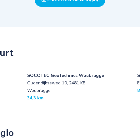
urt
k
SOCOTEC Geotechnics Woubrugge
S
Oudendijkseweg 10, 2481 KE
E
Woubrugge
8
34,3 km
egio