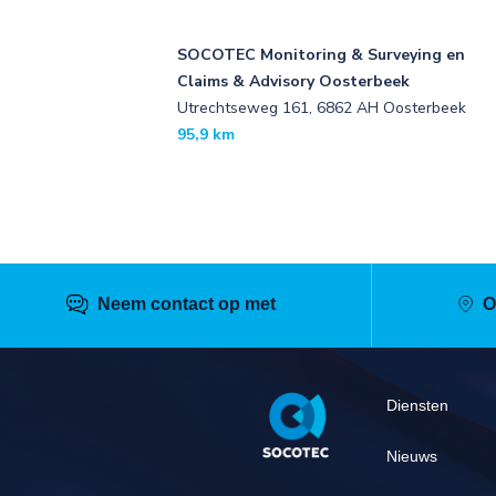
SOCOTEC Monitoring & Surveying en
Claims & Advisory Oosterbeek
Utrechtseweg 161, 6862 AH Oosterbeek
95,9 km
Neem contact op met
O
Pied
Diensten
de
page
Nieuws