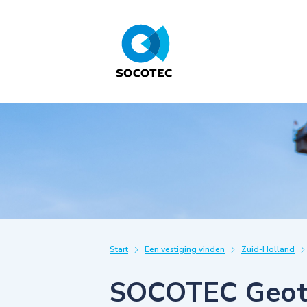
Start
Een vestiging vinden
Zuid-Holland
SOCOTEC Geote